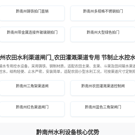
黔南州铸铁拍门直销
黔南州多规格不锈钢拍门
黔南州带金属连接件玻璃钢拍门
黔南州大型绿色拍门
州农田水利渠道闸门_农田灌溉渠道专用 节制止水控
输水专用控水设备，采用铸铁、钢制材质，适配农田主渠、支渠、斗渠及田间输水渠
控水，结构轻便、止水严密，安装简单，适配农田小型水利工况，可按渠道尺寸定制
黔南州三角架渠道闸
黔南州农田灌溉渠道控制闸
黔南州红色渠道闸门
黔南州蓝色三角架闸门
黔南州水利设备核心优势