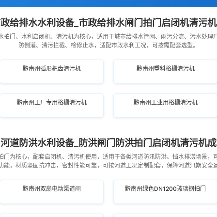
政给排水水利设备_市政给排水闸门拍门启闭机清污
水拍门、水利启闭机、清污机为核心，适用于城市给排水管网、雨污分流、污水处理
防倒灌、清污拦截、检修止水，适配市政水利工况，可按需配套选型。
黔南州弧形耙齿清污机
黔南州塑料格栅清污机
黔南州工厂专用格栅清污机
黔南州工业用格栅清污机
河道防洪水利设备_防洪闸门防洪拍门启闭机清污机成
拍门为核心，配套启闭机、清污机使用，适用于各类河道防汛防洪、挡水排涝场景，
功能，材质坚固抗冲击，密封性能可靠，可按河道工况定制配套，保障河道汛期安全
黔南州双扇电动渠道闸
黔南州绿色DN1200玻璃钢拍门