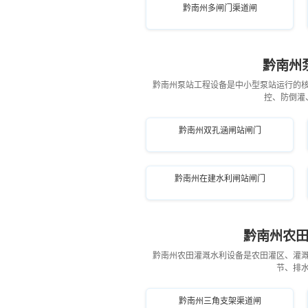
黔南州多闸门渠道闸
黔南州
黔南州泵站工程设备是中小型泵站运行的
控、防倒灌
黔南州双孔涵闸站闸门
黔南州在建水利闸站闸门
黔南州农田
黔南州农田灌溉水利设备是农田灌区、灌
节、排
黔南州三角支架渠道闸