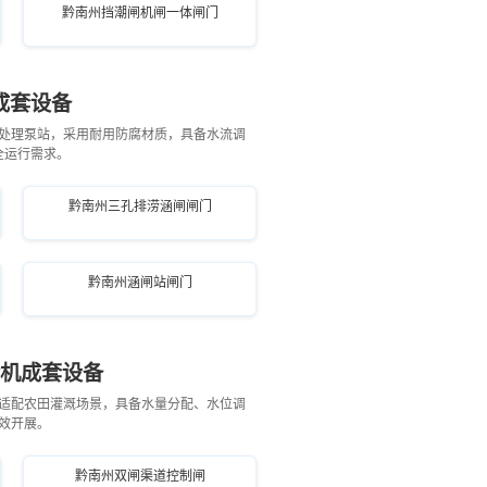
黔南州挡潮闸机闸一体闸门
成套设备
处理泵站，采用耐用防腐材质，具备水流调
全运行需求。
黔南州三孔排涝涵闸闸门
黔南州涵闸站闸门
污机成套设备
适配农田灌溉场景，具备水量分配、水位调
效开展。
黔南州双闸渠道控制闸