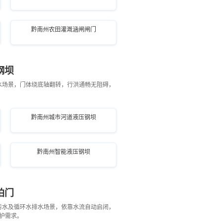
黔南州农田灌溉涵闸闸门
钢坝
水场景，门体绕底轴翻转，行洪通畅无阻碍，
黔南州城市河道液压钢坝
黔南州智能液压钢坝
拍门
污水及循环水排水场景，依靠水流自动启闭，
护需求。