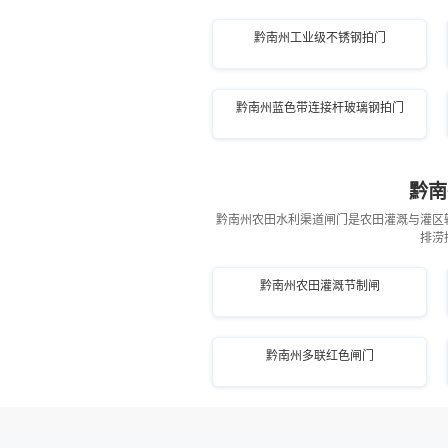
黔南州工业级不锈钢拍门
黔南州蓝色带连接杆玻璃钢拍门
黔南
黔南州农田水利渠道闸门是农田灌溉与灌区
排涝
黔南州农田灌溉节制闸
黔南州多联红色闸门