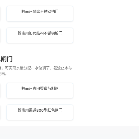
黔南州耐腐不锈钢拍门
黔南州加强结构不锈钢拍门
水闸门
道，可实现水量分配、水位调节、截流止水与
规格。
黔南州农田渠道节制闸
黔南州渠道800型红色闸门