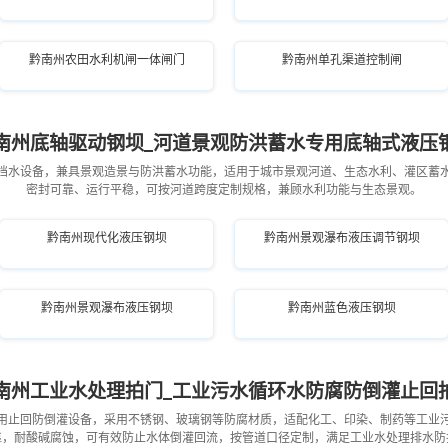
黔南州农田水利机闸一体闸门
黔南州单孔渠道控制闸
南州底轴驱动钢坝_河道景观防洪蓄水专用底轴式液压
挡水设备，兼具景观造景与防洪蓄水功能，适用于城市景观河道、生态水利、灌区蓄
密封可靠、运行平稳，可按河道跨度定制规格，兼顾水利功能与生态景观。
黔南州现代化液压钢坝
黔南州景观瀑布液压调节钢坝
黔南州景观瀑布液压钢坝
黔南州蓝色液压钢坝
南州工业水处理拍门_工业污水循环水防腐防倒灌止回
用止回防倒灌设备，采用不锈钢、玻璃钢等防腐材质，适配化工、印染、制药等工业
靠，耐酸碱腐蚀，可有效防止水体倒灌回流，按管道口径定制，满足工业水处理排水防