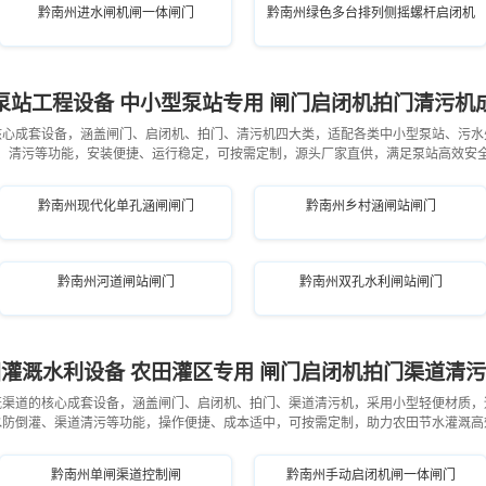
黔南州进水闸机闸一体闸门
黔南州绿色多台排列侧摇螺杆启闭机
泵站工程设备 中小型泵站专用 闸门启闭机拍门清污机
核心成套设备，涵盖闸门、启闭机、拍门、清污机四大类，适配各类中小型泵站、污水
、清污等功能，安装便捷、运行稳定，可按需定制，源头厂家直供，满足泵站高效安
黔南州现代化单孔涵闸闸门
黔南州乡村涵闸站闸门
黔南州河道闸站闸门
黔南州双孔水利闸站闸门
灌溉水利设备 农田灌区专用 闸门启闭机拍门渠道清
溉渠道的核心成套设备，涵盖闸门、启闭机、拍门、渠道清污机，采用小型轻便材质，
水防倒灌、渠道清污等功能，操作便捷、成本适中，可按需定制，助力农田节水灌溉高
黔南州单闸渠道控制闸
黔南州手动启闭机闸一体闸门