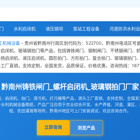
门
水利启闭机
液压钢坝
泵站工程设备
河道防洪水利设
工机械设备
- 贵州省黔南州行政区划代码为：522700，黔南州电话区号
杆启闭机、玻璃钢拍门等产品，包括铸铁闸门、钢制闸门、不锈钢闸门、
卷扬启闭机、液压启闭机、圆形拍门、方形拍门、复合拍门、玻璃钢拍门
厂直销，支持定制，全国发货，品质保证，价格优惠。咨询热线：18713
黔南州铸铁闸门_螺杆启闭机_玻璃钢拍门厂家
门、启闭机、拍门、清污机、拦污栅等产品，源头工厂直销，支持定制，全国发
计水利机械设备图纸，产品广泛应用于农业综合开发、水产养殖、河道、灌区、
程、农田灌溉等场所，黔南州地区可上门安装调试，欢迎咨询合作。
立即咨询
浏览产品