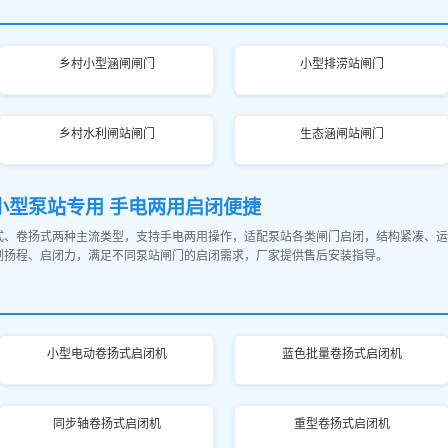
乡村小型涵闸闸门
小型排涝站闸门
乡村水利闸站闸门
生态涵闸站闸门
 小型泵站专用 手电两用启闭便捷
式、卷扬式两种主流类型，支持手电两用操作，适配泵站各类闸门启闭，结构紧凑、运
制扬程、启闭力，满足不同泵站闸门的启闭需求，厂家提供售后安装指导。
小型电动卷扬式启闭机
蓝色批量卷扬式启闭机
同步轴卷扬式启闭机
重型卷扬式启闭机