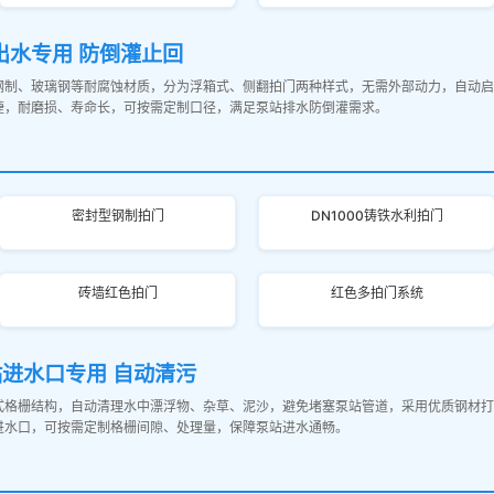
出水专用 防倒灌止回
钢制、玻璃钢等耐腐蚀材质，分为浮箱式、侧翻拍门两种样式，无需外部动力，自动启
捷，耐磨损、寿命长，可按需定制口径，满足泵站排水防倒灌需求。
密封型钢制拍门
DN1000铸铁水利拍门
砖墙红色拍门
红色多拍门系统
站进水口专用 自动清污
式格栅结构，自动清理水中漂浮物、杂草、泥沙，避免堵塞泵站管道，采用优质钢材打
进水口，可按需定制格栅间隙、处理量，保障泵站进水通畅。