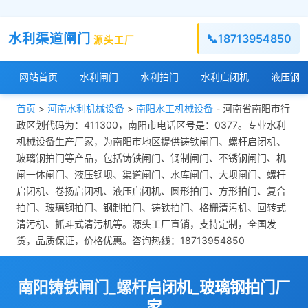
水利渠道闸门
📞
18713954850
源头工厂
网站首页
水利闸门
水利拍门
水利启闭机
液压钢
首页
>
河南水利机械设备
>
南阳水工机械设备
- 河南省南阳市行
政区划代码为：411300，南阳市电话区号是：0377。专业水利
机械设备生产厂家，为南阳市地区提供铸铁闸门、螺杆启闭机、
玻璃钢拍门等产品，包括铸铁闸门、钢制闸门、不锈钢闸门、机
闸一体闸门、液压钢坝、渠道闸门、水库闸门、大坝闸门、螺杆
启闭机、卷扬启闭机、液压启闭机、圆形拍门、方形拍门、复合
拍门、玻璃钢拍门、钢制拍门、铸铁拍门、格栅清污机、回转式
清污机、抓斗式清污机等。源头工厂直销，支持定制，全国发
货，品质保证，价格优惠。咨询热线：18713954850
南阳铸铁闸门_螺杆启闭机_玻璃钢拍门厂
家