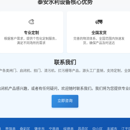
泰安水利设备核心优势
🎨
🚛
专业定制
全国发货
根据客户需求，提供个性化定制服务，
完善的物流体系，全国范围内快速发
满足不同场所的需求
货，确保产品及时送达
联系我们
产各类闸门、启闭机、拍门、清污机、拦污栅等产品，源头工厂直销，支持定制，全
启闭机产品感兴趣，或者有任何疑问，欢迎随时联系我们。我们将为您提供专业
立即咨询
县
枣强县
叠彩区
肇庆市
宁南县
绥德县
昌邑区
中山区
丰城市
江干