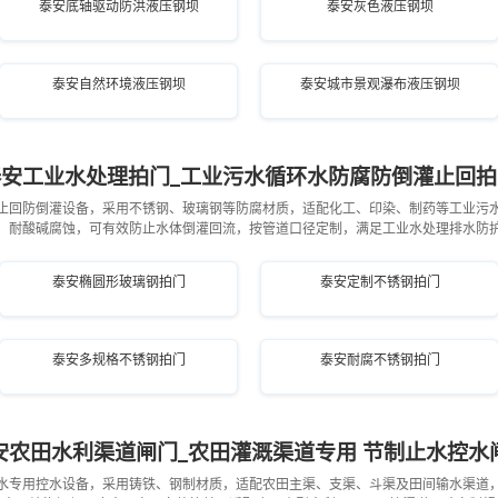
泰安底轴驱动防洪液压钢坝
泰安灰色液压钢坝
泰安自然环境液压钢坝
泰安城市景观瀑布液压钢坝
泰安工业水处理拍门_工业污水循环水防腐防倒灌止回拍
止回防倒灌设备，采用不锈钢、玻璃钢等防腐材质，适配化工、印染、制药等工业污
，耐酸碱腐蚀，可有效防止水体倒灌回流，按管道口径定制，满足工业水处理排水防
泰安椭圆形玻璃钢拍门
泰安定制不锈钢拍门
泰安多规格不锈钢拍门
泰安耐腐不锈钢拍门
安农田水利渠道闸门_农田灌溉渠道专用 节制止水控水
水专用控水设备，采用铸铁、钢制材质，适配农田主渠、支渠、斗渠及田间输水渠道