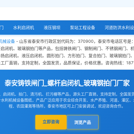
门
水利启闭机
液压钢坝
泵站工程设备
河道防洪水利设
机械设备
- 山东省泰安市行政区划代码为：370900，泰安市电话区号是
杆启闭机、玻璃钢拍门等产品，包括铸铁闸门、钢制闸门、不锈钢闸门、
卷扬启闭机、液压启闭机、圆形拍门、方形拍门、复合拍门、玻璃钢拍门
厂直销，支持定制，全国发货，品质保证，价格优惠。咨询热线：18713
泰安铸铁闸门_螺杆启闭机_玻璃钢拍门厂家
、启闭机、拍门、清污机、拦污栅等产品，源头工厂直销，支持定制，全国发
计水利机械设备图纸，产品广泛应用于农业综合开发、水产养殖、河道、灌区、
程、农田灌溉等场所，泰安市地区可上门安装调试，欢迎咨询合作。
立即咨询
浏览产品