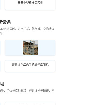
泰安小型格栅清污机
套设备
实现水流节制、洪水拦截、防倒灌、杂物清理
行。
泰安河道机闸一体闸门
泰安绿色红色手轮螺杆启闭机
坝
场景，门体绕底轴翻转，行洪通畅无阻碍，密