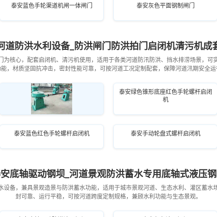
泰安蓝色手轮渠道机闸一体闸门
泰安灰色平面钢制闸门
河道防洪水利设备_防洪闸门防洪拍门启闭机清污机成
门为核心，配套启闭机、清污机使用，适用于各类河道防汛防洪、挡水排涝场景，可
功能，材质坚固抗冲击，密封性能可靠，可按河道工况定制配套，保障河道汛期安全运
泰安绿色锥形底座红色手轮螺杆启闭
机
泰安绿色多机联动螺杆启闭机
泰安蓝色红色手轮螺杆启闭机
泰安手动轮盘式螺杆启闭机
泰安底轴驱动钢坝_河道景观防洪蓄水专用底轴式液压钢
水设备，兼具景观造景与防洪蓄水功能，适用于城市景观河道、生态水利、灌区蓄水
封可靠、运行平稳，可按河道跨度定制规格，兼顾水利功能与生态景观。