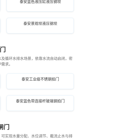
泰安蓝色液压缸液压钢坝
泰安景观坝液压钢坝
门
水及循环水排水场景，依靠水流自动启闭，密
护需求。
泰安工业级不锈钢拍门
泰安蓝色带连接杆玻璃钢拍门
闸门
，可实现水量分配、水位调节、截流止水与排