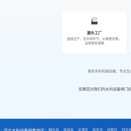
🏭
源头工厂
直接生产，无中间环节，价格更优惠，
品质更有保障
泰安水利机械设备，专业生
如果您对我们的水利设备闸门
河北水利设备销售地区：
静乐县
清涧县
龙潭区
高安市
拱墅区
西华