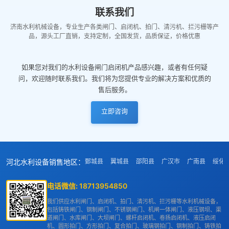
联系我们
济南水利机械设备，专业生产各类闸门、启闭机、拍门、清污机、拦污栅等产
品，源头工厂直销，支持定制，全国发货，品质保证，价格优惠
如果您对我们的水利设备闸门启闭机产品感兴趣，或者有任何疑
问，欢迎随时联系我们。我们将为您提供专业的解决方案和优质的
售后服务。
立即咨询
河北水利设备销售地区：
鄄城县
翼城县
邵阳县
广汉市
广南县
绥化
电话微信:
18713954850
我们供应水利闸门、启闭机、拍门、清污机、拦污栅等水利机械设备，
包括铸铁闸门、钢制闸门、不锈钢闸门、机闸一体闸门、液压钢坝、渠
道闸门、水库闸门、大坝闸门、螺杆启闭机、卷扬启闭机、液压启闭
机、圆形拍门、方形拍门、复合拍门、玻璃钢拍门、钢制拍门、铸铁拍