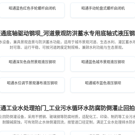
昭通绿色多机联动螺杆启闭机
昭通蓝色红色手轮螺杆启闭机
昭通手动轮盘式螺杆启闭机
昭通底轴驱动钢坝_河道景观防洪蓄水专用底轴式液压钢
水设备，兼具景观造景与防洪蓄水功能，适用于城市景观河道、生态水利、灌区蓄水
封可靠、运行平稳，可按河道跨度定制规格，兼顾水利功能与生态景观。
昭通深灰色自然景观液压钢坝
昭通蓝色城市景观液压钢坝
昭通水位调节景观瀑布液压钢坝
昭通城市蓝色液压钢坝
昭通工业水处理拍门_工业污水循环水防腐防倒灌止回拍
止回防倒灌设备，采用不锈钢、玻璃钢等防腐材质，适配化工、印染、制药等工业污
，耐酸碱腐蚀，可有效防止水体倒灌回流，按管道口径定制，满足工业水处理排水防