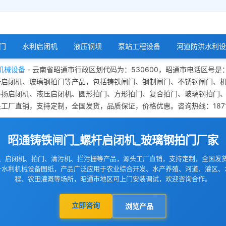
门
水利启闭机
液压钢坝
泵站工程设备
河道防洪水利设
机械设备
- 云南省昭通市行政区划代码为：530600，昭通市电话区号是
杆启闭机、玻璃钢拍门等产品，包括铸铁闸门、钢制闸门、不锈钢闸门、
卷扬启闭机、液压启闭机、圆形拍门、方形拍门、复合拍门、玻璃钢拍门
厂直销，支持定制，全国发货，品质保证，价格优惠。咨询热线：18713
昭通铸铁闸门_螺杆启闭机_玻璃钢拍门厂家
、启闭机、拍门、清污机、拦污栅等产品，源头工厂直销，支持定制，全国发
计水利机械设备图纸，产品广泛应用于农业综合开发、水产养殖、河道、灌区、
程、农田灌溉等场所，昭通市地区可上门安装调试，欢迎咨询合作。
立即咨询
浏览产品