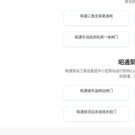
排水
昭通三角支架渠道闸
昭通手动启闭机闸一体闸门
昭通泵
昭通泵站工程设备是中小型泵站运行的核心
防倒灌、
昭通城市涵闸站闸门
昭通排涝站多组排水拍门