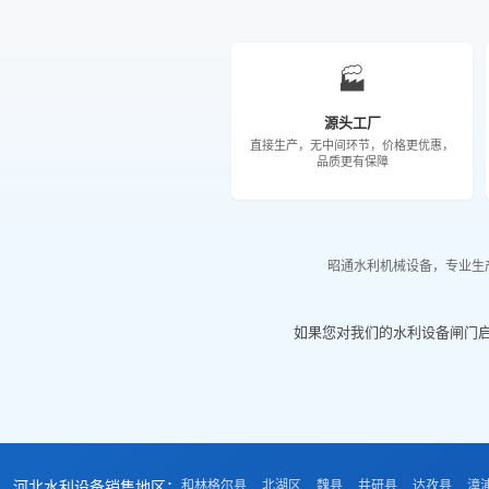
🏭
源头工厂
直接生产，无中间环节，价格更优惠，
品质更有保障
昭通水利机械设备，专业生
如果您对我们的水利设备闸门
河北水利设备销售地区：
和林格尔县
北湖区
魏县
井研县
达孜县
漳