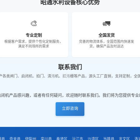
昭通水利设备核心优势
🎨
🚛
专业定制
全国发货
根据客户需求，提供个性化定制服务，
完善的物流体系，全国范围内快速发
满足不同场所的需求
货，确保产品及时送达
联系我们
产各类闸门、启闭机、拍门、清污机、拦污栅等产品，源头工厂直销，支持定制，全
启闭机产品感兴趣，或者有任何疑问，欢迎随时联系我们。我们将为您提供专业
立即咨询
浦县
壶关县
伊犁州
栾川县
奉贤区
沅江市
沙湾区
当雄县
龙文区
洛