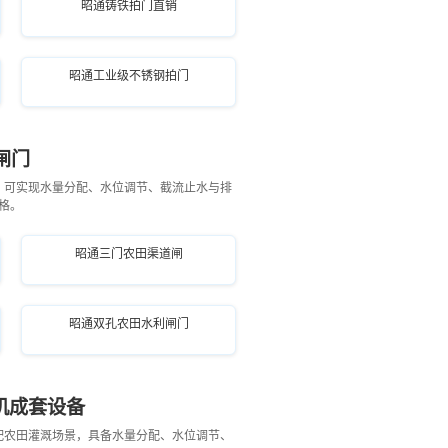
昭通铸铁拍门直销
昭通工业级不锈钢拍门
闸门
，可实现水量分配、水位调节、截流止水与排
格。
昭通三门农田渠道闸
昭通双孔农田水利闸门
机成套设备
配农田灌溉场景，具备水量分配、水位调节、