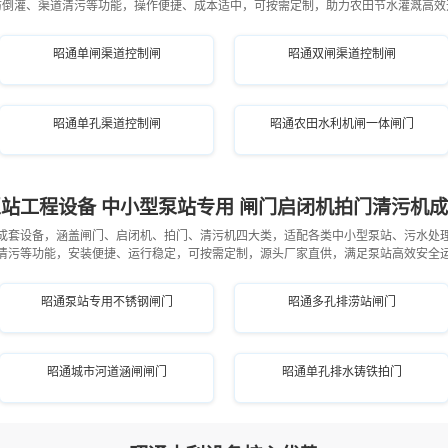
防倒灌、渠道清污等功能，操作便捷、成本适中，可按需定制，助力农田节水灌溉高效
昭通单闸渠道控制闸
昭通双闸渠道控制闸
昭通单孔渠道控制闸
昭通农田水利机闸一体闸门
站工程设备 中小型泵站专用 闸门启闭机拍门清污机
成套设备，涵盖闸门、启闭机、拍门、清污机四大类，适配各类中小型泵站、污水处
清污等功能，安装便捷、运行稳定，可按需定制，源头厂家直供，满足泵站高效安全
昭通泵站专用不锈钢闸门
昭通多孔排涝站闸门
昭通城市河道涵闸闸门
昭通单孔排水铸铁拍门