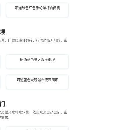
昭通绿色红色手轮螺杆启闭机
坝
场景，门体绕底轴翻转，行洪通畅无阻碍，密
昭通蓝色景区液压钢坝
昭通蓝色景观瀑布液压钢坝
门
水及循环水排水场景，依靠水流自动启闭，密
护需求。