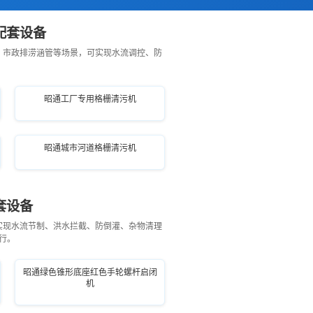
配套设备
、市政排涝涵管等场景，可实现水流调控、防
昭通工厂专用格栅清污机
昭通城市河道格栅清污机
套设备
实现水流节制、洪水拦截、防倒灌、杂物清理
行。
昭通绿色锥形底座红色手轮螺杆启闭
机