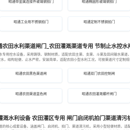
昭通带金属连接件玻璃钢拍门
昭通椭圆形玻璃钢拍门
昭通工业用不锈钢拍门
昭通定制不锈钢拍门
通农田水利渠道闸门_农田灌溉渠道专用 节制止水控水
水专用控水设备，采用铸铁、钢制材质，适配农田主渠、支渠、斗渠及田间输水渠道
控水，结构轻便、止水严密，安装简单，适配农田小型水利工况，可按渠道尺寸定制规
昭通农田黑色渠道闸
昭通双门农田控制闸
昭通农田渠道蓝色闸
昭通农田灌溉螺杆闸门
灌溉水利设备 农田灌区专用 闸门启闭机拍门渠道清污
道的核心成套设备，涵盖闸门、启闭机、拍门、渠道清污机，采用小型轻便材质，适