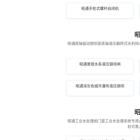
昭通水产养殖机闸一体闸门
昭通手轮式螺杆启闭机
昭通底轴驱动钢坝是底轴液压翻转式水利挡
昭通景观水系液压钢坝闸
昭通深灰色城市瀑布液压钢坝
昭通工业水处理拍门是工业水处理系统专用
封可靠