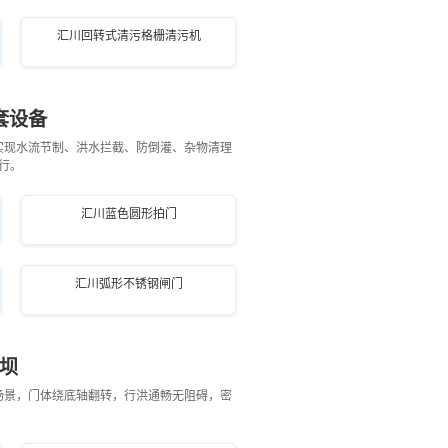
汇川回转式清污格栅清污机
套设备
实现水流节制、洪水拦截、防倒灌、杂物清理
行。
汇川蓝色圆形拍门
汇川弧形不锈钢闸门
坝
场景，门体绕底轴翻转，行洪通畅无阻碍，密