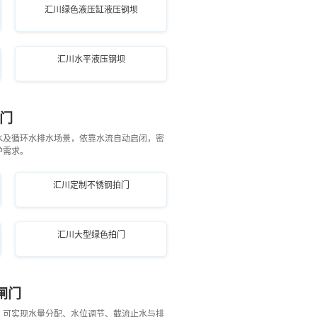
汇川绿色液压缸液压钢坝
汇川水平液压钢坝
门
水及循环水排水场景，依靠水流自动启闭，密
护需求。
汇川定制不锈钢拍门
汇川大型绿色拍门
闸门
，可实现水量分配、水位调节、截流止水与排