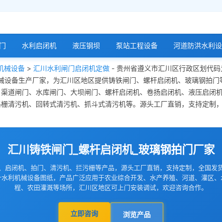
门
水利启闭机
液压钢坝
泵站工程设备
河道防洪水利设
机械设备
>
汇川水利闸门启闭机定做
- 贵州省遵义市汇川区行政区划代码
机械设备生产厂家，为汇川区地区提供铸铁闸门、螺杆启闭机、玻璃钢拍
、渠道闸门、水库闸门、大坝闸门、螺杆启闭机、卷扬启闭机、液压启闭
格栅清污机、回转式清污机、抓斗式清污机等。源头工厂直销，支持定制
汇川铸铁闸门_螺杆启闭机_玻璃钢拍门厂家
、启闭机、拍门、清污机、拦污栅等产品，源头工厂直销，支持定制，全国发
计水利机械设备图纸，产品广泛应用于农业综合开发、水产养殖、河道、灌区、
程、农田灌溉等场所，汇川区地区可上门安装调试，欢迎咨询合作。
立即咨询
浏览产品