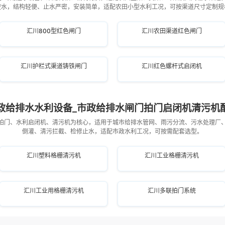
控水，结构轻便、止水严密，安装简单，适配农田小型水利工况，可按渠道尺寸定制规
汇川800型红色闸门
汇川农田渠道红色闸门
汇川护栏式渠道铸铁闸门
汇川红色螺杆式启闭机
政给排水水利设备_市政给排水闸门拍门启闭机清污机
拍门、水利启闭机、清污机为核心，适用于城市给排水管网、雨污分流、污水处理厂
倒灌、清污拦截、检修止水，适配市政水利工况，可按需配套选型。
汇川塑料格栅清污机
汇川工业格栅清污机
汇川工业用格栅清污机
汇川多联拍门系统