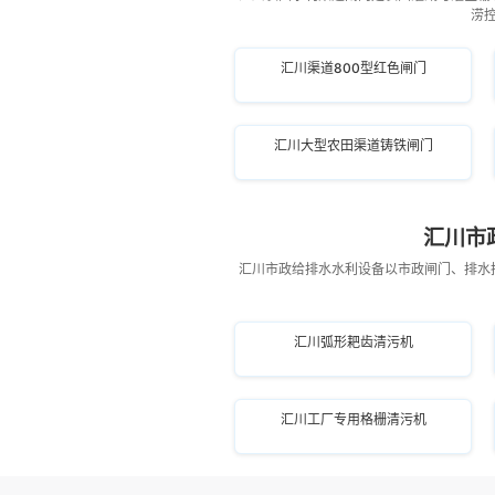
涝
汇川渠道800型红色闸门
汇川大型农田渠道铸铁闸门
汇川市
汇川市政给排水水利设备以市政闸门、排水
汇川弧形耙齿清污机
汇川工厂专用格栅清污机