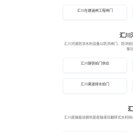
汇川在建涵闸工程闸门
汇川
汇川河道防洪水利设备以防洪闸门、防洪拍
等
汇川铸铁拍门供应
汇川渠道排水拍门
汇川底轴驱动钢坝是底轴液压翻转式水利挡