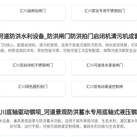
汇川涵闸站闸门
汇川泵站专用不锈钢拍门
河道防洪水利设备_防洪闸门防洪拍门启闭机清污机成
门为核心，配套启闭机、清污机使用，适用于各类河道防汛防洪、挡水排涝场景，可
功能，材质坚固抗冲击，密封性能可靠，可按河道工况定制配套，保障河道汛期安全运
汇川双启闭机不锈钢闸门
汇川河道排水渠道闸门
汇川绿色圆形拍门
汇川双电动渠道控制闸
汇川底轴驱动钢坝_河道景观防洪蓄水专用底轴式液压钢
水设备，兼具景观造景与防洪蓄水功能，适用于城市景观河道、生态水利、灌区蓄水
封可靠、运行平稳，可按河道跨度定制规格，兼顾水利功能与生态景观。